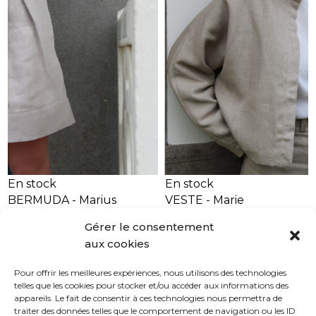
En stock
En stock
BERMUDA - Marius
VESTE - Marie
210,00
€
340,00
€
Gérer le consentement
Le
Le
105,00
€
aux cookies
prix
prix
initial
actuel
Pour offrir les meilleures expériences, nous utilisons des technologies
était :
est :
telles que les cookies pour stocker et/ou accéder aux informations des
appareils. Le fait de consentir à ces technologies nous permettra de
210,00 €.
105,00 €.
DECLERCK
traiter des données telles que le comportement de navigation ou les ID