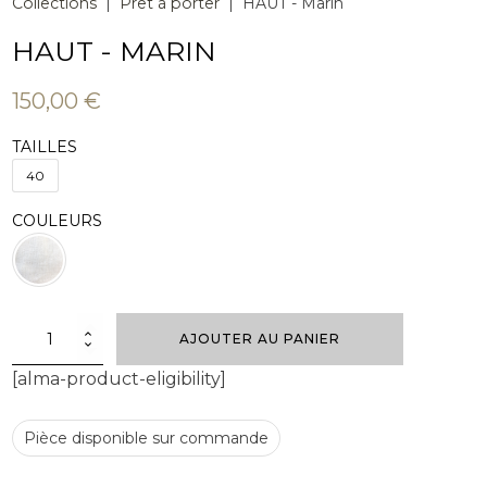
Collections
|
Prêt à porter
|
HAUT - Marin
HAUT - MARIN
150,00
€
TAILLES
40
COULEURS
quantité
AJOUTER AU PANIER
de
HAUT
[alma-product-eligibility]
-
Marin
Pièce disponible sur commande